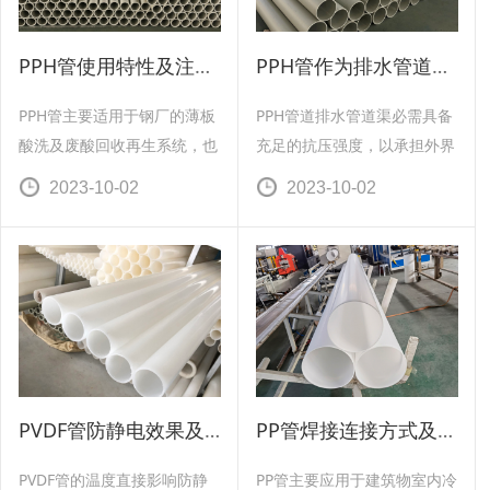
PPH管使用特性及注意事项
PPH管作为排水管道使用效果
PPH管主要适用于钢厂的薄板
PPH管道排水管道渠必需具备
酸洗及废酸回收再生系统，也
充足的抗压强度，以承担外界
可用于化工、环保、电厂、食
的载荷和内部的压力。排水管
2023-10-02
2023-10-02
品加工等领域。
道渠必需能抵御废水中残渣侵
蚀和损坏，也需有耐腐蚀的作
用，非常对有一些腐蚀的化工
废水。
PVDF管防静电效果及切割机的配置
PP管焊接连接方式及铺设调整
PVDF管的温度直接影响防静
PP管主要应用于建筑物室内冷