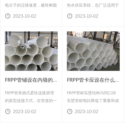
电分子的迁移速度，极性树脂
热水供应系统，也广泛适用于
应使用离子型防静电剂，弱板
采暖系统。在安装PP管时，应
2023-10-02
2023-10-02
性或非投性耐脂则要使用低极
考虑环境温度对安装质量的影
性化的非离子型防静电。
响，一般温度高于40℃或低于
0℃不适合施工安装。
FRPP管铺设在内墙的维修难度
FRPP管卡应设在什么部位
FRPP管承插式柔性连接原理
FRPP管材实壁结构与同口径
的新型连接方式，在管道的一
实壁管材相比降低了重量和成
端焊接一个加固的聚乙烯轴
本。管材表观波纹形设计成正
2023-10-02
2023-10-02
承，插座柔性连接是将管道的
弦波纹形状，与传统的矩形波
一端直接插入管道或管件的特
纹相比，提高了产品的环刚度