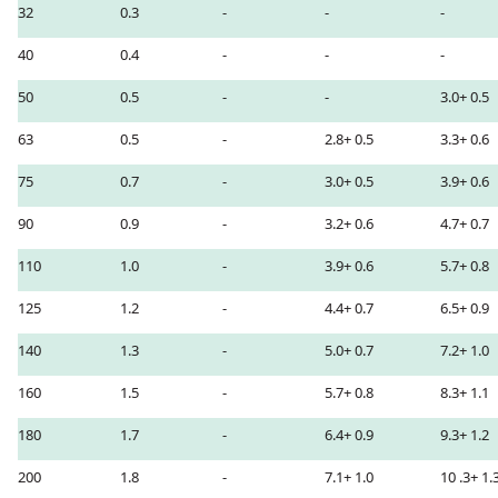
32
0.3
-
-
-
40
0.4
-
-
-
50
0.5
-
-
3.0+ 0.5
63
0.5
-
2.8+ 0.5
3.3+ 0.6
75
0.7
-
3.0+ 0.5
3.9+ 0.6
90
0.9
-
3.2+ 0.6
4.7+ 0.7
110
1.0
-
3.9+ 0.6
5.7+ 0.8
125
1.2
-
4.4+ 0.7
6.5+ 0.9
140
1.3
-
5.0+ 0.7
7.2+ 1.0
160
1.5
-
5.7+ 0.8
8.3+ 1.1
180
1.7
-
6.4+ 0.9
9.3+ 1.2
200
1.8
-
7.1+ 1.0
10 .3+ 1.