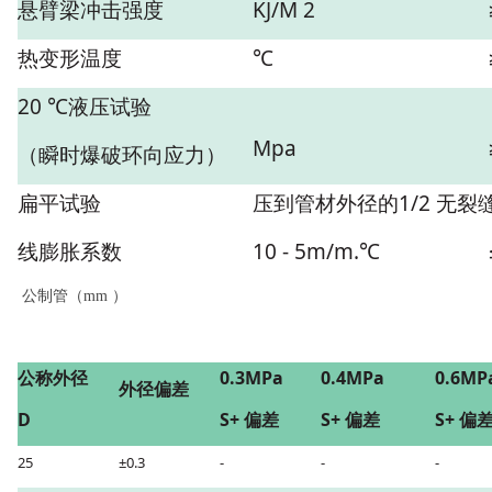
悬臂梁冲击强度
KJ/M 2
热变形温度
℃
20 ℃液压试验
Mpa
（瞬时爆破环向应力）
扁平试验
压到管材外径的1/2 无裂
线膨胀系数
10 - 5m/m.℃
公制管（mm ）
公称外径
0.3MPa
0.4MPa
0.6MP
外径偏差
D
S+ 偏差
S+ 偏差
S+ 偏
25
±0.3
-
-
-