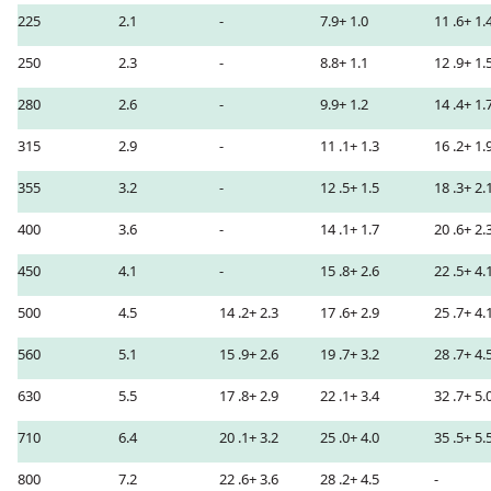
225
2.1
-
7.9+ 1.0
11 .6+ 1.
250
2.3
-
8.8+ 1.1
12 .9+ 1.
280
2.6
-
9.9+ 1.2
14 .4+ 1.
315
2.9
-
11 .1+ 1.3
16 .2+ 1.
355
3.2
-
12 .5+ 1.5
18 .3+ 2.
400
3.6
-
14 .1+ 1.7
20 .6+ 2.
450
4.1
-
15 .8+ 2.6
22 .5+ 4.
500
4.5
14 .2+ 2.3
17 .6+ 2.9
25 .7+ 4.
560
5.1
15 .9+ 2.6
19 .7+ 3.2
28 .7+ 4.
630
5.5
17 .8+ 2.9
22 .1+ 3.4
32 .7+ 5.
710
6.4
20 .1+ 3.2
25 .0+ 4.0
35 .5+ 5.
800
7.2
22 .6+ 3.6
28 .2+ 4.5
-